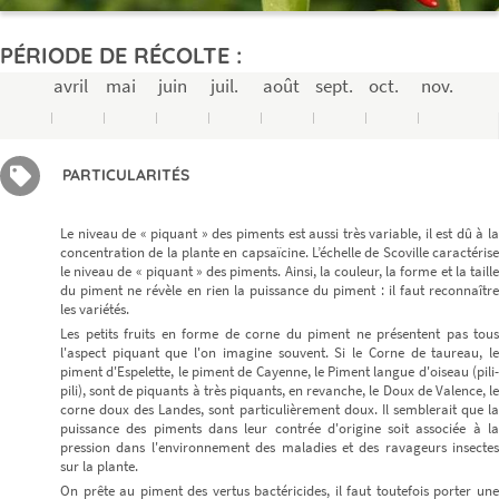
PÉRIODE DE RÉCOLTE :
avril
mai
juin
juil.
août
sept.
oct.
nov.
PARTICULARITÉS
Le niveau de « piquant » des piments est aussi très variable, il est dû à la
concentration de la plante en capsaïcine. L’échelle de Scoville caractérise
le niveau de « piquant » des piments. Ainsi, la couleur, la forme et la taille
du piment ne révèle en rien la puissance du piment : il faut reconnaître
les variétés.
Les petits fruits en forme de corne du piment ne présentent pas tous
l'aspect piquant que l'on imagine souvent. Si le Corne de taureau, le
piment d'Espelette, le piment de Cayenne, le Piment langue d'oiseau (pili-
pili), sont de piquants à très piquants, en revanche, le Doux de Valence, le
corne doux des Landes, sont particulièrement doux. Il semblerait que la
puissance des piments dans leur contrée d'origine soit associée à la
pression dans l'environnement des maladies et des ravageurs insectes
sur la plante.
On prête au piment des vertus bactéricides, il faut toutefois porter une