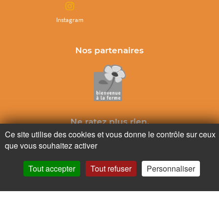
Instagram
Nos partenaires
Ne ratez plus rien,
Ce site utilise des cookies et vous donne le contrôle sur ceux
Abonnez-vous à notre newsletter
que vous souhaitez activer
Tout accepter
Tout refuser
Personnaliser
Je m’inscris