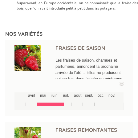
Auparavant, en Europe occidentale, on ne connaissait que la fraise des
bois, que l'on avait introduite petit à petit dans les potagers.
NOS VARIÉTÉS
FRAISES DE SAISON
Les fraises de saison, charnues et
parfumées, annoncent la prochaine
arrivée de l'été… Elles ne produisent
qu'une fois dans l'année du printemps
jusqu'à la mi-juillet suivant les
variétés. L'une des plus précoces est
avril
mai
juin
juil.
août
sept.
oct.
nov.
la Gariguette accompagnée de
Cigaline et de Ciflorette, des fraises
allongées, parfumées et peu sucrées.
Ensuite, toute une cohorte rouge vif
plus sucrée mûrit successivement
avec notamment Darselect, Sonata,
FRAISES REMONTANTES
Asia, Honeye oye,...Le bal de l'été se