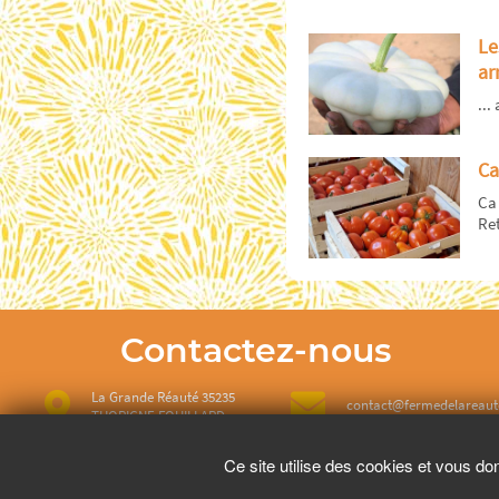
Le
arr
...
Ca
Ca 
Re
Contactez-nous
La Grande Réauté 35235
contact@fermedelareau
THORIGNE FOUILLARD
Ce site utilise des cookies et vous do
02 99 62 01 09