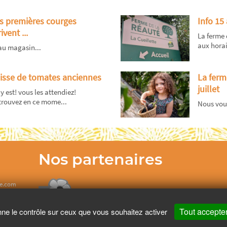
s premières courges
Info 15
ivent ...
La ferme 
aux horair
 au magasin...
isse de tomates anciennes
La ferm
juillet
y est! vous les attendiez!
trouvez en ce mome...
Nous vous
Nos partenaires
te.com
Tout accepte
nne le contrôle sur ceux que vous souhaitez activer