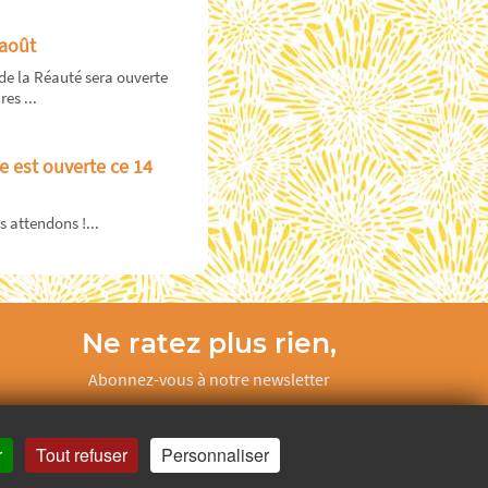
 août
de la Réauté sera ouverte
es ...
e est ouverte ce 14
 attendons !...
Ne ratez plus rien,
Abonnez-vous à notre newsletter
Je m’inscris
r
Tout refuser
Personnaliser