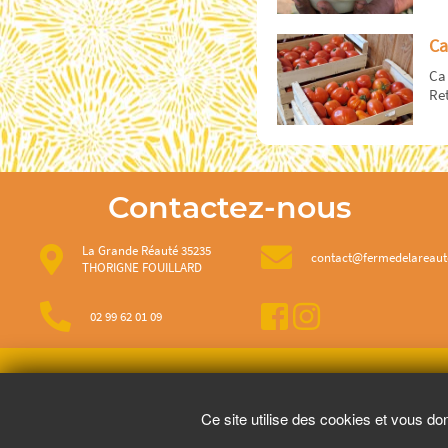
Ca
Ca 
Re
Contactez-nous
La Grande Réauté 35235
contact@fermedelareau
THORIGNE FOUILLARD
02 99 62 01 09
Pour vot
Ce site utilise des cookies et vous do