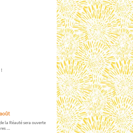
 !
 août
de la Réauté sera ouverte
es ...