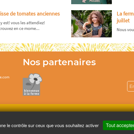
isse de tomates anciennes
La ferm
juillet
y est! vous les attendiez!
trouvez en ce mome...
Nous vous
Nos partenaires
te.com
re santé, mangez au moins cinq fruits et légumes par jour.
www.mangerbo
Tout accepte
nne le contrôle sur ceux que vous souhaitez activer
Copyright © - 2026 GIE Chapeau de Paille
-
Mentions légales