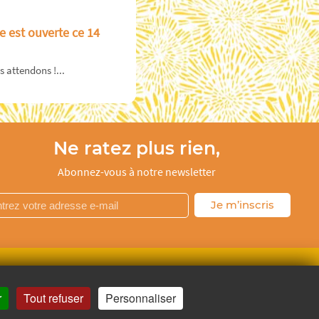
e est ouverte ce 14
 attendons !...
Ne ratez plus rien,
Abonnez-vous à notre newsletter
Je m’inscris
uger.fr
r
Tout refuser
Personnaliser